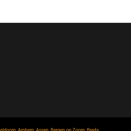
eldoorn
,
Arnhem
,
Assen
,
Bergen op Zoom
,
Breda
,