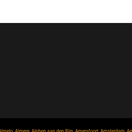
Almelo
,
Almere
,
Alphen aan den Rijn
,
Amersfoort
,
Amsterdam
,
Ap