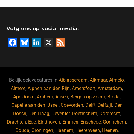
Volg ons op social media:
F
Bl
Li
X
F
a
u
n
e
c
e
k
e
e
s
e
d
b
ky
dI
Bekijk ook vacatures in
Alblasserdam
,
Alkmaar
,
Almelo
,
o
n
Almere
,
Alphen aan den Rijn
,
Amersfoort
,
Amsterdam
,
Apeldoorn
,
Arnhem
,
Assen
,
Bergen op Zoom
,
Breda
,
o
Capelle aan den IJssel
,
Coevorden
,
Delft
,
Delfzijl
,
Den
k
Bosch
,
Den Haag
,
Deventer
,
Doetinchem
,
Dordrecht
,
Drachten
,
Ede
,
Eindhoven
,
Emmen
,
Enschede
,
Gorinchem
,
Gouda
,
Groningen
,
Haarlem
,
Heerenveen
,
Heerlen
,