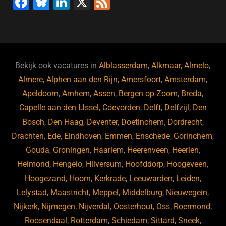
F
Bl
Li
X
F
a
u
n
e
c
e
k
e
e
s
e
d
b
ky
dI
Bekijk ook vacatures in
Alblasserdam
,
Alkmaar
,
Almelo
,
o
n
Almere
,
Alphen aan den Rijn
,
Amersfoort
,
Amsterdam
,
Apeldoorn
,
Arnhem
,
Assen
,
Bergen op Zoom
,
Breda
,
o
Capelle aan den IJssel
,
Coevorden
,
Delft
,
Delfzijl
,
Den
k
Bosch
,
Den Haag
,
Deventer
,
Doetinchem
,
Dordrecht
,
Drachten
,
Ede
,
Eindhoven
,
Emmen
,
Enschede
,
Gorinchem
,
Gouda
,
Groningen
,
Haarlem
,
Heerenveen
,
Heerlen
,
Helmond
,
Hengelo
,
Hilversum
,
Hoofddorp
,
Hoogeveen
,
Hoogezand
,
Hoorn
,
Kerkrade
,
Leeuwarden
,
Leiden
,
Lelystad
,
Maastricht
,
Meppel
,
Middelburg
,
Nieuwegein
,
Nijkerk
,
Nijmegen
,
Nijverdal
,
Oosterhout
,
Oss
,
Roermond
,
Roosendaal
,
Rotterdam
,
Schiedam
,
Sittard
,
Sneek
,