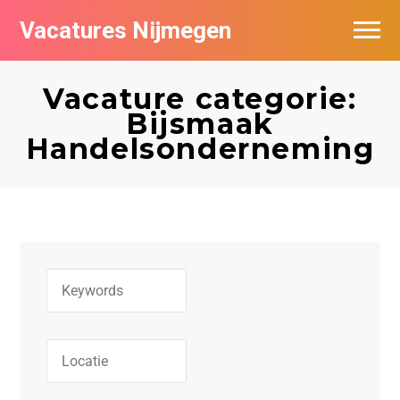
Vacatures Nijmegen
Vacatures per bedrijf
Vacature categorie:
De populairste vacatures in Nijmegen
Bijsmaak
Handelsonderneming
Nieuwsbrief feed