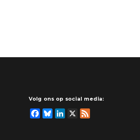
Volg ons op social media:
F
Bl
Li
X
F
a
u
n
e
c
e
k
e