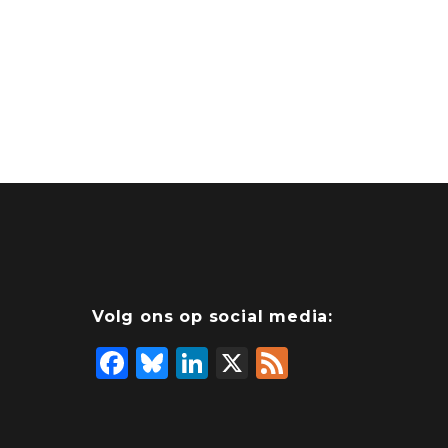
Volg ons op social media:
F
Bl
Li
X
F
a
u
n
e
c
e
k
e