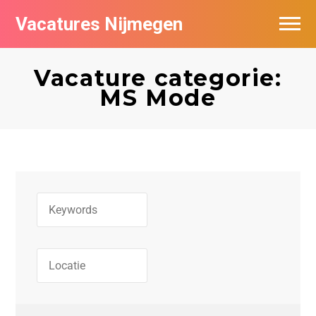
Vacatures Nijmegen
Vacatures per bedrijf
Vacature categorie:
De populairste vacatures in Nijmegen
MS Mode
Nieuwsbrief feed