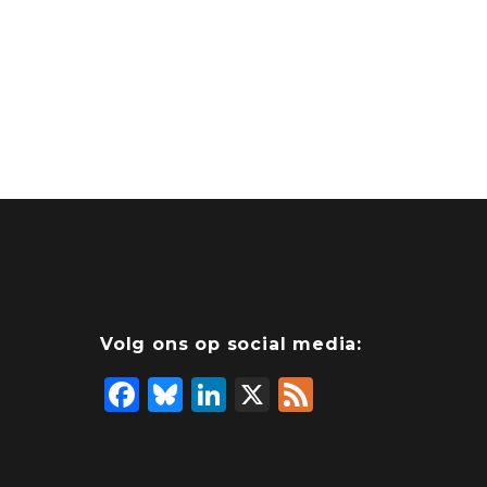
Volg ons op social media:
F
Bl
Li
X
F
a
u
n
e
c
e
k
e