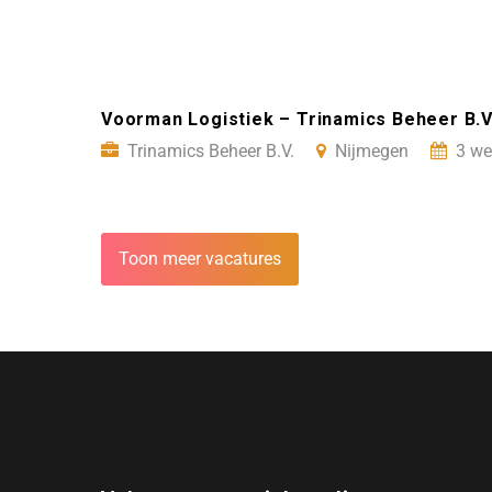
Voorman Logistiek – Trinamics Beheer B.V
Trinamics Beheer B.V.
Nijmegen
3 we
Toon meer vacatures