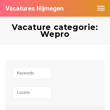
Vacatures Nijmegen
Vacatures per bedrijf
Vacature categorie:
De populairste vacatures in Nijmegen
Wepro
Nieuwsbrief feed