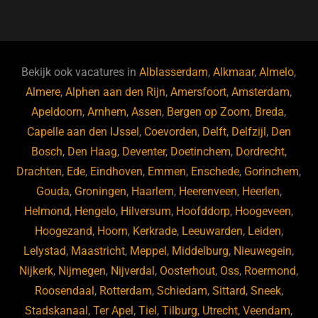
a
u
n
e
c
e
k
e
e
s
e
d
b
ky
dI
Bekijk ook vacatures in
Alblasserdam
,
Alkmaar
,
Almelo
,
o
n
Almere
,
Alphen aan den Rijn
,
Amersfoort
,
Amsterdam
,
Apeldoorn
,
Arnhem
,
Assen
,
Bergen op Zoom
,
Breda
,
o
Capelle aan den IJssel
,
Coevorden
,
Delft
,
Delfzijl
,
Den
k
Bosch
,
Den Haag
,
Deventer
,
Doetinchem
,
Dordrecht
,
Drachten
,
Ede
,
Eindhoven
,
Emmen
,
Enschede
,
Gorinchem
,
Gouda
,
Groningen
,
Haarlem
,
Heerenveen
,
Heerlen
,
Helmond
,
Hengelo
,
Hilversum
,
Hoofddorp
,
Hoogeveen
,
Hoogezand
,
Hoorn
,
Kerkrade
,
Leeuwarden
,
Leiden
,
Lelystad
,
Maastricht
,
Meppel
,
Middelburg
,
Nieuwegein
,
Nijkerk
,
Nijmegen
,
Nijverdal
,
Oosterhout
,
Oss
,
Roermond
,
Roosendaal
,
Rotterdam
,
Schiedam
,
Sittard
,
Sneek
,
Stadskanaal
,
Ter Apel
,
Tiel
,
Tilburg
,
Utrecht
,
Veendam
,