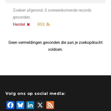
Zoeken afgerond. 0 overeenkomende records
gevonden.
Herstel
RSS
Geen vermeldingen gevonden die aan je zoekopdracht
voldoen.
Volg ons op social media:
F
Bl
Li
X
F