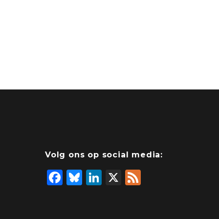
Volg ons op social media:
F
Bl
Li
X
F
a
u
n
e
c
e
k
e