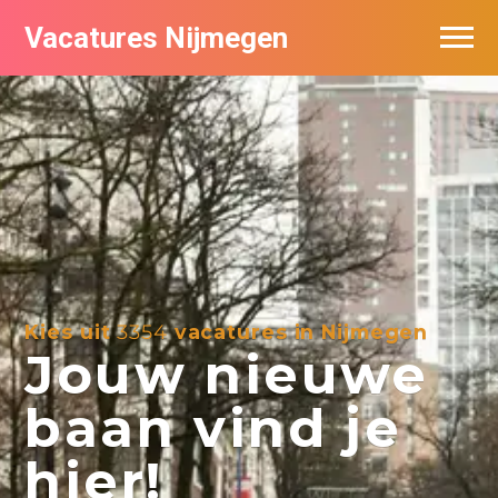
Vacatures Nijmegen
Vacatures per bedrijf
De populairste vacatures in Nijmegen
Nieuwsbrief feed
Kies uit
3354
vacatures in Nijmegen
Jouw nieuwe
baan vind je
hier!