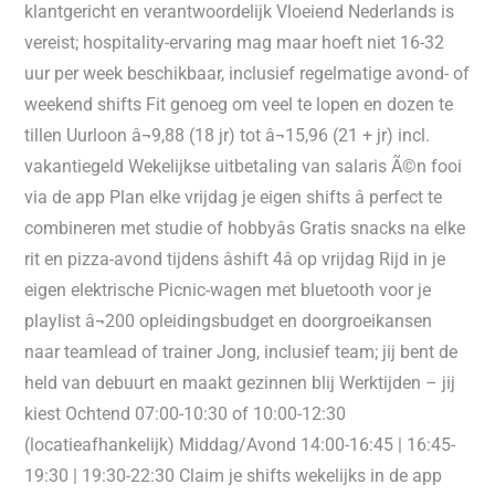
klantgericht en verantwoordelijk Vloeiend Nederlands is
vereist; hospitality-ervaring mag maar hoeft niet 16-32
uur per week beschikbaar, inclusief regelmatige avond- of
weekend shifts Fit genoeg om veel te lopen en dozen te
tillen Uurloon â¬9,88 (18 jr) tot â¬15,96 (21 + jr) incl.
vakantiegeld Wekelijkse uitbetaling van salaris Ã©n fooi
via de app Plan elke vrijdag je eigen shifts â perfect te
combineren met studie of hobbyâs Gratis snacks na elke
rit en pizza-avond tijdens âshift 4â op vrijdag Rijd in je
eigen elektrische Picnic-wagen met bluetooth voor je
playlist â¬200 opleidingsbudget en doorgroeikansen
naar teamlead of trainer Jong, inclusief team; jij bent de
held van debuurt en maakt gezinnen blij Werktijden – jij
kiest Ochtend 07:00-10:30 of 10:00-12:30
(locatieafhankelijk) Middag/Avond 14:00-16:45 | 16:45-
19:30 | 19:30-22:30 Claim je shifts wekelijks in de app