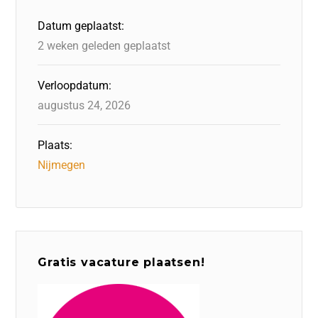
o
n
p
Datum geplaatst:
k
2 weken geleden geplaatst
Verloopdatum:
augustus 24, 2026
Plaats:
Nijmegen
Gratis vacature plaatsen!