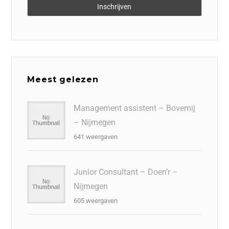
Meest gelezen
Management assistent – Bovemij
– Nijmegen
641 weergaven
Junior Consultant – Doen’r –
Nijmegen
605 weergaven