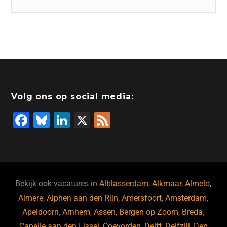
Volg ons op social media:
F
Bl
Li
X
F
a
u
n
e
c
e
k
e
e
s
e
d
b
ky
dI
Bekijk ook vacatures in
Alblasserdam
,
Alkmaar
,
Almelo
,
o
n
Almere
,
Alphen aan den Rijn
,
Amersfoort
,
Amsterdam
,
Apeldoorn
,
Arnhem
,
Assen
,
Bergen op Zoom
,
Breda
,
o
Capelle aan den IJssel
,
Coevorden
,
Delft
,
Delfzijl
,
Den