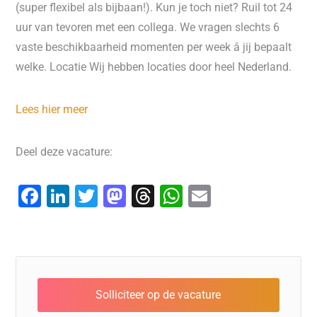
(super flexibel als bijbaan!). Kun je toch niet? Ruil tot 24
uur van tevoren met een collega. We vragen slechts 6
vaste beschikbaarheid momenten per week â jij bepaalt
welke. Locatie Wij hebben locaties door heel Nederland.
Lees hier meer
Deel deze vacature:
F
Li
T
M
T
W
E
a
n
wi
a
hr
h
m
c
k
tt
st
e
at
ai
e
e
er
o
a
s
l
b
dI
d
d
A
o
n
o
s
p