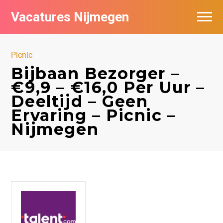
Vacatures Nijmegen
Vacatures per bedrijf
Picnic
De populairste vacatures in Nijmegen
Bijbaan Bezorger –
€9,9 – €16,0 Per Uur –
Nieuwsbrief feed
Deeltijd – Geen
Ervaring – Picnic –
Nijmegen