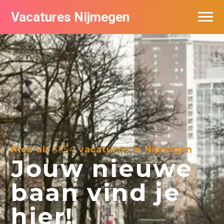
Vacatures Nijmegen
Vacatures per bedrijf
De populairste vacatures in Nijmegen
Nieuwsbrief feed
Kies uit
3354
vacatures in Nijmegen
Jouw nieuwe
baan vind je
hier!