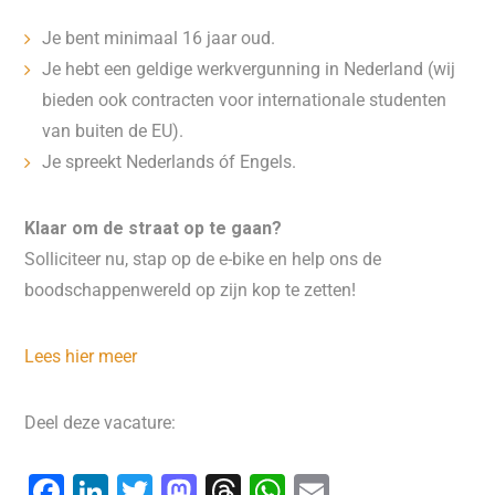
Je bent minimaal 16 jaar oud.
Je hebt een geldige werkvergunning in Nederland (wij
bieden ook contracten voor internationale studenten
van buiten de EU).
Je spreekt Nederlands óf Engels.
Klaar om de straat op te gaan?
Solliciteer nu, stap op de e-bike en help ons de
boodschappenwereld op zijn kop te zetten!
Lees hier meer
Deel deze vacature:
F
Li
T
M
T
W
E