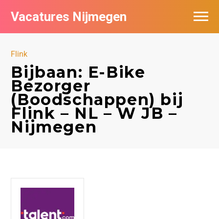
Vacatures Nijmegen
Vacatures per bedrijf
Flink
De populairste vacatures in Nijmegen
Bijbaan: E-Bike
Bezorger
Nieuwsbrief feed
(Boodschappen) bij
Flink – NL – W JB –
Nijmegen