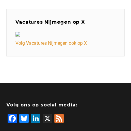
Vacatures Nijmegen op X
Volg Vacatures Nijmegen ook op X
Volg ons op social media:
F
Bl
Li
X
F
a
u
n
e