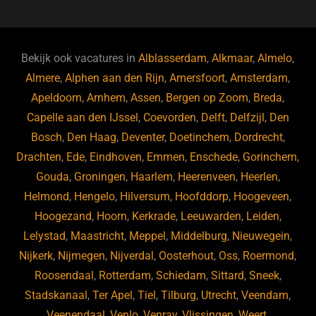
c
e
k
e
e
s
e
d
b
ky
dI
Bekijk ook vacatures in
Alblasserdam
,
Alkmaar
,
Almelo
,
o
n
Almere
,
Alphen aan den Rijn
,
Amersfoort
,
Amsterdam
,
Apeldoorn
,
Arnhem
,
Assen
,
Bergen op Zoom
,
Breda
,
o
Capelle aan den IJssel
,
Coevorden
,
Delft
,
Delfzijl
,
Den
k
Bosch
,
Den Haag
,
Deventer
,
Doetinchem
,
Dordrecht
,
Drachten
,
Ede
,
Eindhoven
,
Emmen
,
Enschede
,
Gorinchem
,
Gouda
,
Groningen
,
Haarlem
,
Heerenveen
,
Heerlen
,
Helmond
,
Hengelo
,
Hilversum
,
Hoofddorp
,
Hoogeveen
,
Hoogezand
,
Hoorn
,
Kerkrade
,
Leeuwarden
,
Leiden
,
Lelystad
,
Maastricht
,
Meppel
,
Middelburg
,
Nieuwegein
,
Nijkerk
,
Nijmegen
,
Nijverdal
,
Oosterhout
,
Oss
,
Roermond
,
Roosendaal
,
Rotterdam
,
Schiedam
,
Sittard
,
Sneek
,
Stadskanaal
,
Ter Apel
,
Tiel
,
Tilburg
,
Utrecht
,
Veendam
,
Veenendaal
,
Venlo
,
Venray
,
Vlissingen
,
Weert
,