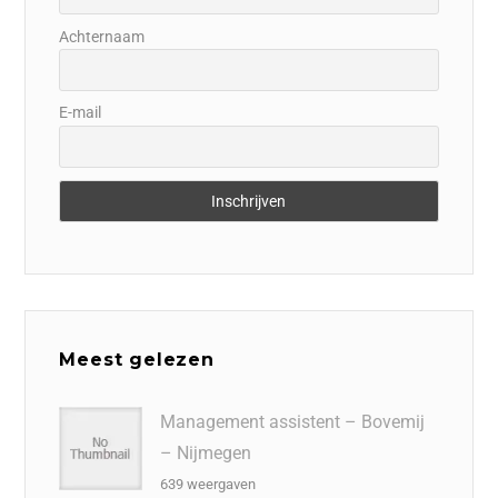
Achternaam
E-mail
Meest gelezen
Management assistent – Bovemij
– Nijmegen
639 weergaven