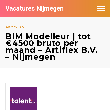
Vacatures Nijmegen
Vacatures per bedrijf
Artiflex B.V.
De populairste vacatures in Nijmegen
BIM Modelleur | tot
€4500 bruto per
Nieuwsbrief feed
maand – Artiflex B.V.
– Nijmegen