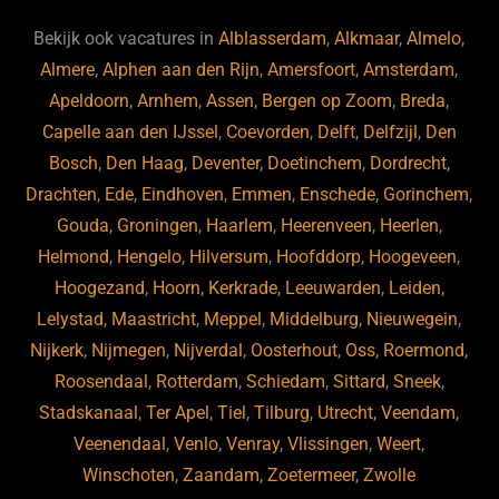
e
s
e
d
b
ky
dI
Bekijk ook vacatures in
Alblasserdam
,
Alkmaar
,
Almelo
,
o
n
Almere
,
Alphen aan den Rijn
,
Amersfoort
,
Amsterdam
,
Apeldoorn
,
Arnhem
,
Assen
,
Bergen op Zoom
,
Breda
,
o
Capelle aan den IJssel
,
Coevorden
,
Delft
,
Delfzijl
,
Den
k
Bosch
,
Den Haag
,
Deventer
,
Doetinchem
,
Dordrecht
,
Drachten
,
Ede
,
Eindhoven
,
Emmen
,
Enschede
,
Gorinchem
,
Gouda
,
Groningen
,
Haarlem
,
Heerenveen
,
Heerlen
,
Helmond
,
Hengelo
,
Hilversum
,
Hoofddorp
,
Hoogeveen
,
Hoogezand
,
Hoorn
,
Kerkrade
,
Leeuwarden
,
Leiden
,
Lelystad
,
Maastricht
,
Meppel
,
Middelburg
,
Nieuwegein
,
Nijkerk
,
Nijmegen
,
Nijverdal
,
Oosterhout
,
Oss
,
Roermond
,
Roosendaal
,
Rotterdam
,
Schiedam
,
Sittard
,
Sneek
,
Stadskanaal
,
Ter Apel
,
Tiel
,
Tilburg
,
Utrecht
,
Veendam
,
Veenendaal
,
Venlo
,
Venray
,
Vlissingen
,
Weert
,
Winschoten
,
Zaandam
,
Zoetermeer
,
Zwolle