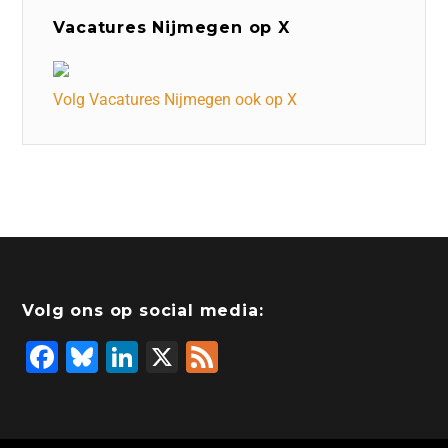
Vacatures Nijmegen op X
Volg Vacatures Nijmegen ook op X
Volg ons op social media:
F
Bl
Li
X
F
a
u
n
e
c
e
k
e