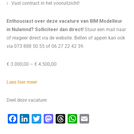
Vast contract in het vooruitzicht!
Enthousiast over deze vacature van BIM Modelleur
in Nulamnd? Solliciteer dan direct!
Stuur een mail naar
of reageer direct via de website. Bellen of appen kan ook
via 073 888 50 55 of 06 27 22 42 39.
€ 3.000,00 – € 4.500,00
Lees hier meer
Deel deze vacature:
F
Li
T
M
T
W
E
a
n
wi
a
hr
h
m