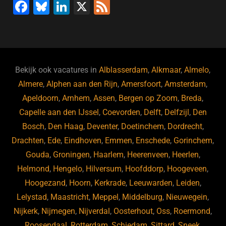
F
Bl
Li
X
F
a
u
n
e
c
e
k
e
e
s
e
d
b
ky
dI
Bekijk ook vacatures in
Alblasserdam
,
Alkmaar
,
Almelo
,
o
n
Almere
,
Alphen aan den Rijn
,
Amersfoort
,
Amsterdam
,
Apeldoorn
,
Arnhem
,
Assen
,
Bergen op Zoom
,
Breda
,
o
Capelle aan den IJssel
,
Coevorden
,
Delft
,
Delfzijl
,
Den
k
Bosch
,
Den Haag
,
Deventer
,
Doetinchem
,
Dordrecht
,
Drachten
,
Ede
,
Eindhoven
,
Emmen
,
Enschede
,
Gorinchem
,
Gouda
,
Groningen
,
Haarlem
,
Heerenveen
,
Heerlen
,
Helmond
,
Hengelo
,
Hilversum
,
Hoofddorp
,
Hoogeveen
,
Hoogezand
,
Hoorn
,
Kerkrade
,
Leeuwarden
,
Leiden
,
Lelystad
,
Maastricht
,
Meppel
,
Middelburg
,
Nieuwegein
,
Nijkerk
,
Nijmegen
,
Nijverdal
,
Oosterhout
,
Oss
,
Roermond
,
Roosendaal
,
Rotterdam
,
Schiedam
,
Sittard
,
Sneek
,