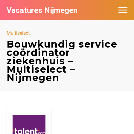
Vacatures Nijmegen
Vacatures per bedrijf
Multiselect
De populairste vacatures in Nijmegen
Bouwkundig service
coördinator
Nieuwsbrief feed
ziekenhuis –
Multiselect –
Nijmegen