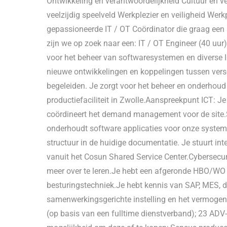
Ontwikkeling en verantwoordelijkheid Cultuur en 
veelzijdig speelveld Werkplezier en veiligheid Werk
gepassioneerde IT / OT Coördinator die graag een 
zijn we op zoek naar een: IT / OT Engineer (40 uur
voor het beheer van softwaresystemen en diverse IC
nieuwe ontwikkelingen en koppelingen tussen versc
begeleiden. Je zorgt voor het beheer en onderhoud
productiefaciliteit in Zwolle.Aanspreekpunt ICT: J
coördineert het demand management voor de site.So
onderhoudt software applicaties voor onze system
structuur in de huidige documentatie. Je stuurt i
vanuit het Cosun Shared Service Center.Cybersecuri
meer over te leren.Je hebt een afgeronde HBO/WO o
besturingstechniek.Je hebt kennis van SAP, MES, d
samenwerkingsgerichte instelling en het vermoge
(op basis van een fulltime dienstverband); 23 ADV