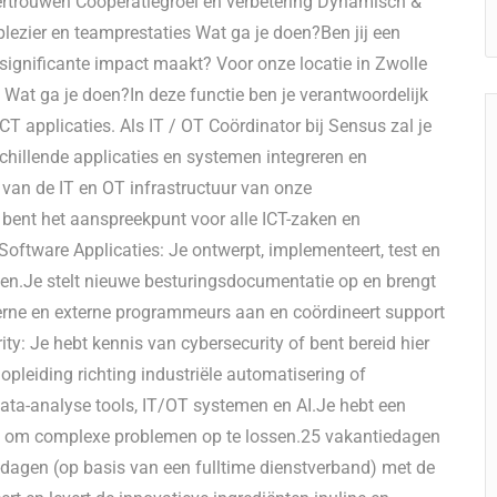
vertrouwen Coöperatiegroei en verbetering Dynamisch &
plezier en teamprestaties Wat ga je doen?Ben jij een
significante impact maakt? Voor onze locatie in Zwolle
) Wat ga je doen?In deze functie ben je verantwoordelijk
T applicaties. Als IT / OT Coördinator bij Sensus zal je
hillende applicaties en systemen integreren en
 van de IT en OT infrastructuur van onze
e bent het aanspreekpunt voor alle ICT-zaken en
ftware Applicaties: Je ontwerpt, implementeert, test en
en.Je stelt nieuwe besturingsdocumentatie op en brengt
nterne en externe programmeurs aan en coördineert support
ty: Je hebt kennis van cybersecurity of bent bereid hier
pleiding richting industriële automatisering of
ata-analyse tools, IT/OT systemen en AI.Je hebt een
n om complexe problemen op te lossen.25 vakantiedagen
-dagen (op basis van een fulltime dienstverband) met de