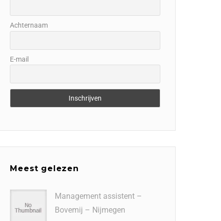
Achternaam
E-mail
Meest gelezen
Management assistent –
Bovemij – Nijmegen