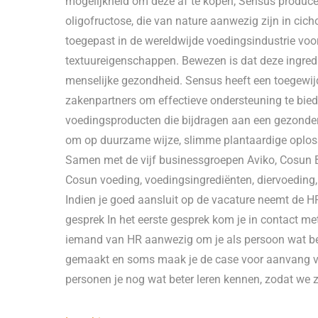
mogelijkheid om deze af te kopen; Sensus produceer
oligofructose, die van nature aanwezig zijn in cic
toegepast in de wereldwijde voedingsindustrie voor 
textuureigenschappen. Bewezen is dat deze ingre
menselijke gezondheid. Sensus heeft een toegewi
zakenpartners om effectieve ondersteuning te bied
voedingsproducten die bijdragen aan een gezonder 
om op duurzame wijze, slimme plantaardige oploss
Samen met de vijf businessgroepen Aviko, Cosun 
Cosun voeding, voedingsingrediënten, diervoeding,
Indien je goed aansluit op de vacature neemt de HR
gesprek In het eerste gesprek kom je in contact me
iemand van HR aanwezig om je als persoon wat bet
gemaakt en soms maak je de case voor aanvang van
personen je nog wat beter leren kennen, zodat we