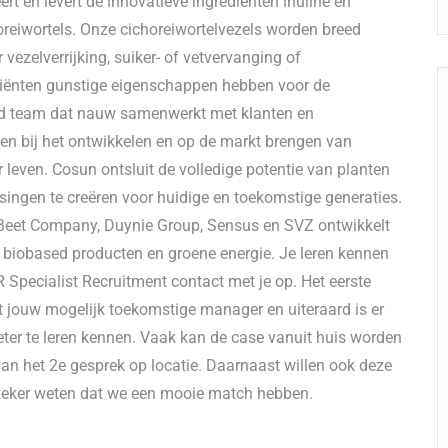
t en levert de innovatieve ingrediënten inuline en
horeiwortels. Onze cichoreiwortelvezels worden breed
vezelverrijking, suiker- of vetvervanging of
diënten gunstige eigenschappen hebben voor de
jd team dat nauw samenwerkt met klanten en
en bij het ontwikkelen en op de markt brengen van
leven. Cosun ontsluit de volledige potentie van planten
ingen te creëren voor huidige en toekomstige generaties.
Beet Company, Duynie Group, Sensus en SVZ ontwikkelt
 biobased producten en groene energie. Je leren kennen
 Specialist Recruitment contact met je op. Het eerste
t jouw mogelijk toekomstige manager en uiteraard is er
er te leren kennen. Vaak kan de case vanuit huis worden
 het 2e gesprek op locatie. Daarnaast willen ook deze
 zeker weten dat we een mooie match hebben.