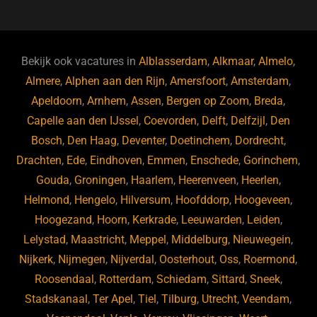
c
e
k
e
e
s
e
d
b
ky
dI
Bekijk ook vacatures in
Alblasserdam
,
Alkmaar
,
Almelo
,
o
n
Almere
,
Alphen aan den Rijn
,
Amersfoort
,
Amsterdam
,
Apeldoorn
,
Arnhem
,
Assen
,
Bergen op Zoom
,
Breda
,
o
Capelle aan den IJssel
,
Coevorden
,
Delft
,
Delfzijl
,
Den
k
Bosch
,
Den Haag
,
Deventer
,
Doetinchem
,
Dordrecht
,
Drachten
,
Ede
,
Eindhoven
,
Emmen
,
Enschede
,
Gorinchem
,
Gouda
,
Groningen
,
Haarlem
,
Heerenveen
,
Heerlen
,
Helmond
,
Hengelo
,
Hilversum
,
Hoofddorp
,
Hoogeveen
,
Hoogezand
,
Hoorn
,
Kerkrade
,
Leeuwarden
,
Leiden
,
Lelystad
,
Maastricht
,
Meppel
,
Middelburg
,
Nieuwegein
,
Nijkerk
,
Nijmegen
,
Nijverdal
,
Oosterhout
,
Oss
,
Roermond
,
Roosendaal
,
Rotterdam
,
Schiedam
,
Sittard
,
Sneek
,
Stadskanaal
,
Ter Apel
,
Tiel
,
Tilburg
,
Utrecht
,
Veendam
,