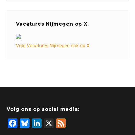
Vacatures Nijmegen op X
Volg Vacatures Nijmegen ook op X
Volg ons op social media:
F
Bl
Li
X
F
a
u
n
e