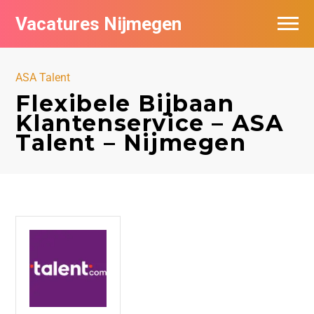
Vacatures Nijmegen
Vacatures per bedrijf
ASA Talent
De populairste vacatures in Nijmegen
Flexibele Bijbaan
Klantenservice – ASA
Nieuwsbrief feed
Talent – Nijmegen