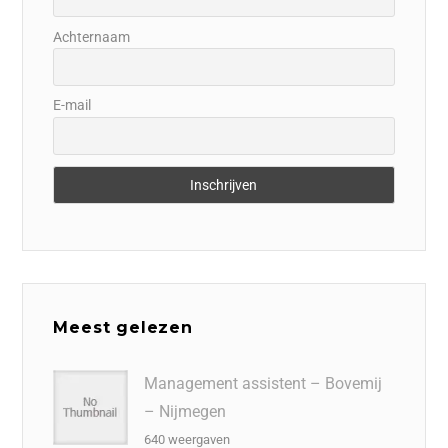
Achternaam
E-mail
Meest gelezen
Management assistent – Bovemij
– Nijmegen
640 weergaven