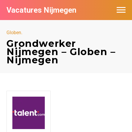
Vacatures Nijmegen
Vacatures per bedrijf
Globen.
De populairste vacatures in Nijmegen
Grondwerker
Nijmegen – Globen –
Nieuwsbrief feed
Nijmegen