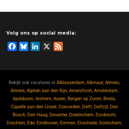
Volg ons op social media:
F
Bl
Li
X
F
a
u
n
e
c
e
k
e
e
s
e
d
b
ky
dI
Bekijk ook vacatures in
Alblasserdam
,
Alkmaar
,
Almelo
,
o
n
Almere
,
Alphen aan den Rijn
,
Amersfoort
,
Amsterdam
,
Apeldoorn
,
Arnhem
,
Assen
,
Bergen op Zoom
,
Breda
,
o
Capelle aan den IJssel
,
Coevorden
,
Delft
,
Delfzijl
,
Den
k
Bosch
,
Den Haag
,
Deventer
,
Doetinchem
,
Dordrecht
,
Drachten
,
Ede
,
Eindhoven
,
Emmen
,
Enschede
,
Gorinchem
,