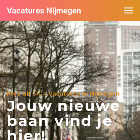
Vacatures Nijmegen
Vacatures per bedrijf
De populairste vacatures in Nijmegen
Nieuwsbrief feed
Kies uit
3104
vacatures in Nijmegen
Jouw nieuwe
baan vind je
hier!