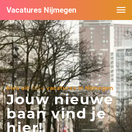
Vacatures Nijmegen
Vacatures per bedrijf
De populairste vacatures in Nijmegen
Nieuwsbrief feed
Kies uit
3354
vacatures in Nijmegen
Jouw nieuwe
baan vind je
hier!