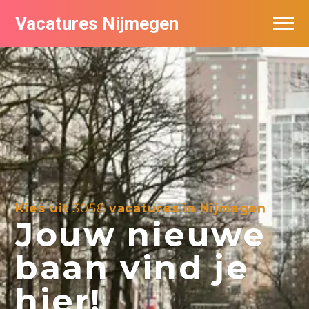
Vacatures Nijmegen
Vacatures per bedrijf
De populairste vacatures in Nijmegen
Nieuwsbrief feed
Kies uit
3058
vacatures in Nijmegen
Jouw nieuwe
baan vind je
hier!