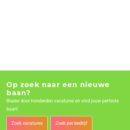
Op zoek naar een nieuwe
baan?
Blader door honderden vacatures en vind jouw perfecte
baan!
Zoek vacatures
Zoek per bedrijf