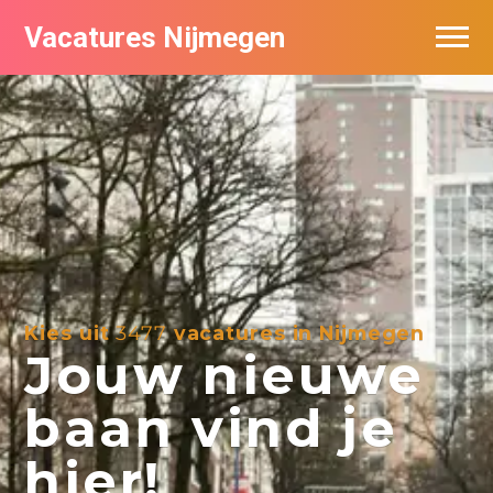
Vacatures Nijmegen
Vacatures per bedrijf
De populairste vacatures in Nijmegen
Nieuwsbrief feed
Kies uit
3477
vacatures in Nijmegen
Jouw nieuwe
baan vind je
hier!