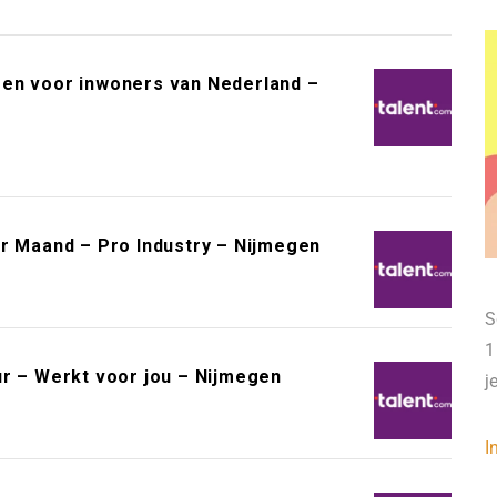
een voor inwoners van Nederland –
er Maand – Pro Industry – Nijmegen
S
1
ur – Werkt voor jou – Nijmegen
j
I