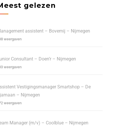
Meest gelezen
anagement assistent – Bovemij – Nijmegen
38 weergaven
unior Consultant – Doen’r – Nijmegen
03 weergaven
ssistent Vestigingsmanager Smartshop – De
jamaan – Nijmegen
72 weergaven
eam Manager (m/v) – Coolblue – Nijmegen