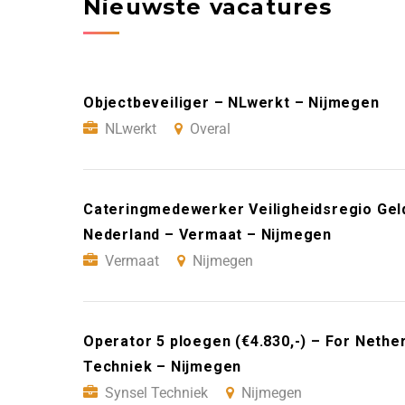
Nieuwste vacatures
Objectbeveiliger – NLwerkt – Nijmegen
NLwerkt
Overal
Cateringmedewerker Veiligheidsregio Geld
Nederland – Vermaat – Nijmegen
Vermaat
Nijmegen
Operator 5 ploegen (€4.830,-) – For Nethe
Techniek – Nijmegen
Synsel Techniek
Nijmegen