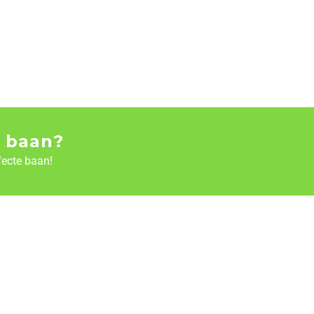
 baan?
fecte baan!