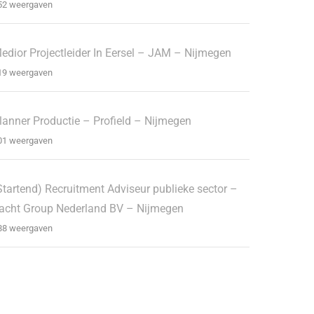
52 weergaven
edior Projectleider In Eersel – JAM – Nijmegen
19 weergaven
lanner Productie – Profield – Nijmegen
01 weergaven
Startend) Recruitment Adviseur publieke sector –
acht Group Nederland BV – Nijmegen
88 weergaven