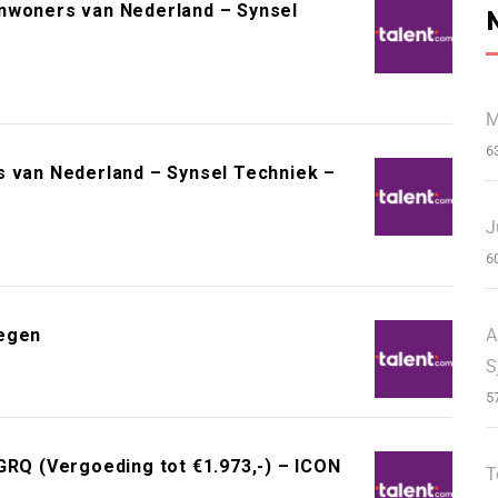
inwoners van Nederland – Synsel
M
6
s van Nederland – Synsel Techniek –
J
6
A
megen
S
5
Q (Vergoeding tot €1.973,-) – ICON
T