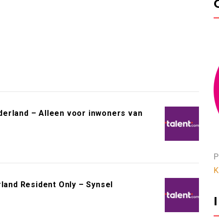
erland – Alleen voor inwoners van
P
K
rland Resident Only – Synsel