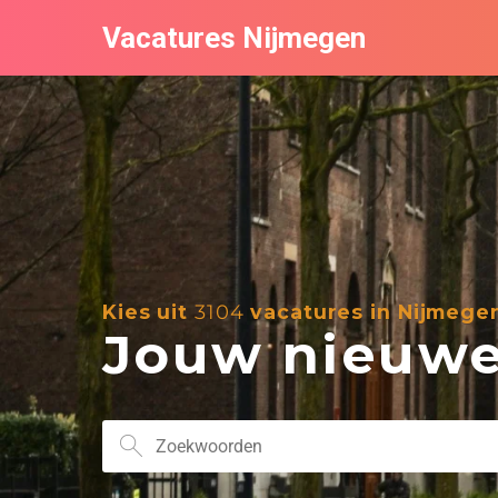
Vacatures Nijmegen
Kies uit
3104
vacatures in Nijmege
Jouw nieuwe 