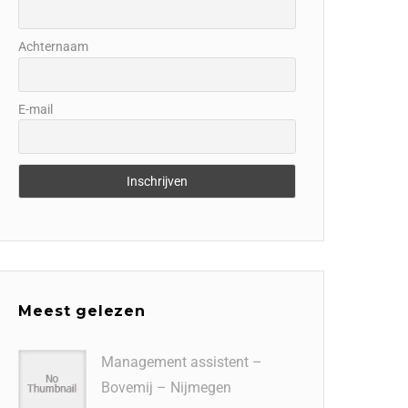
Achternaam
E-mail
Meest gelezen
Management assistent –
Bovemij – Nijmegen