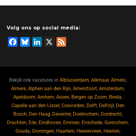
Volg ons op social media:
F
Bl
Li
X
F
a
u
n
e
c
e
k
e
e
s
e
d
b
ky
dI
Bekijk ook vacatures in
Alblasserdam
,
Alkmaar
,
Almelo
,
o
n
Almere
,
Alphen aan den Rijn
,
Amersfoort
,
Amsterdam
,
Apeldoorn
,
Arnhem
,
Assen
,
Bergen op Zoom
,
Breda
,
o
Capelle aan den IJssel
,
Coevorden
,
Delft
,
Delfzijl
,
Den
k
Bosch
,
Den Haag
,
Deventer
,
Doetinchem
,
Dordrecht
,
Drachten
,
Ede
,
Eindhoven
,
Emmen
,
Enschede
,
Gorinchem
,
Gouda
,
Groningen
,
Haarlem
,
Heerenveen
,
Heerlen
,