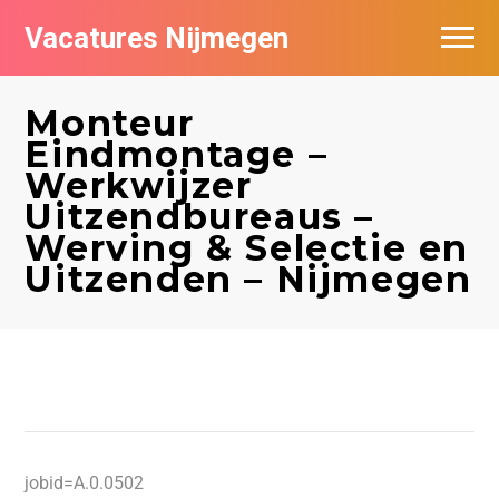
Vacatures Nijmegen
Vacatures per bedrijf
Monteur
De populairste vacatures in Nijmegen
Eindmontage –
Werkwijzer
Nieuwsbrief feed
Uitzendbureaus –
Werving & Selectie en
Uitzenden – Nijmegen
jobid=A.0.0502