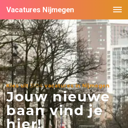
Vacatures Nijmegen
Vacatures per bedrijf
De populairste vacatures in Nijmegen
Nieuwsbrief feed
Kies uit
3104
vacatures in Nijmegen
Jouw nieuwe
baan vind je
hier!