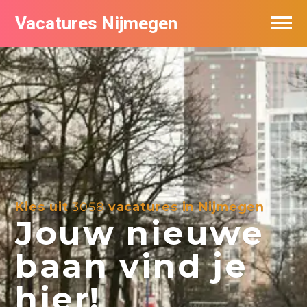
Vacatures Nijmegen
Vacatures per bedrijf
De populairste vacatures in Nijmegen
Nieuwsbrief feed
Kies uit
3058
vacatures in Nijmegen
Jouw nieuwe
baan vind je
hier!