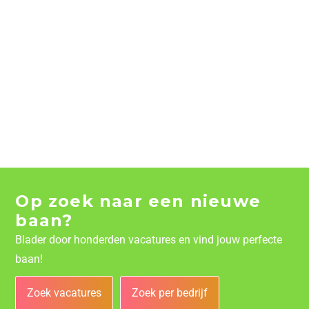
Op zoek naar een nieuwe
baan?
Blader door honderden vacatures en vind jouw perfecte
baan!
Zoek vacatures
Zoek per bedrijf