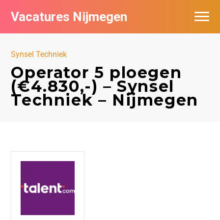
Vacatures Nijmegen
Vacatures per bedrijf
Synsel Techniek
De populairste vacatures in Nijmegen
Operator 5 ploegen
(€4.830,-) – Synsel
Nieuwsbrief feed
Techniek – Nijmegen