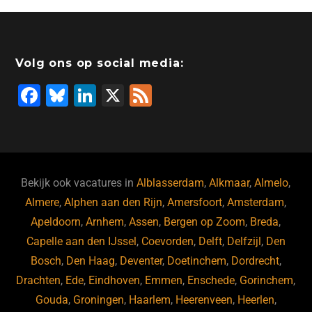
Volg ons op social media:
F
Bl
Li
X
F
a
u
n
e
c
e
k
e
e
s
e
d
b
ky
dI
Bekijk ook vacatures in
Alblasserdam
,
Alkmaar
,
Almelo
,
o
n
Almere
,
Alphen aan den Rijn
,
Amersfoort
,
Amsterdam
,
Apeldoorn
,
Arnhem
,
Assen
,
Bergen op Zoom
,
Breda
,
o
Capelle aan den IJssel
,
Coevorden
,
Delft
,
Delfzijl
,
Den
k
Bosch
,
Den Haag
,
Deventer
,
Doetinchem
,
Dordrecht
,
Drachten
,
Ede
,
Eindhoven
,
Emmen
,
Enschede
,
Gorinchem
,
Gouda
,
Groningen
,
Haarlem
,
Heerenveen
,
Heerlen
,