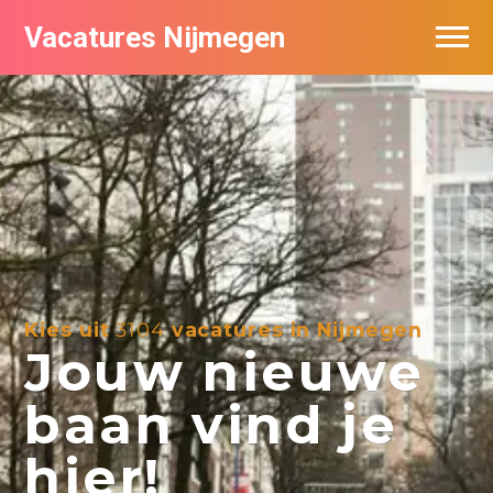
Vacatures Nijmegen
Vacatures per bedrijf
De populairste vacatures in Nijmegen
Nieuwsbrief feed
Kies uit
3104
vacatures in Nijmegen
Jouw nieuwe
baan vind je
hier!