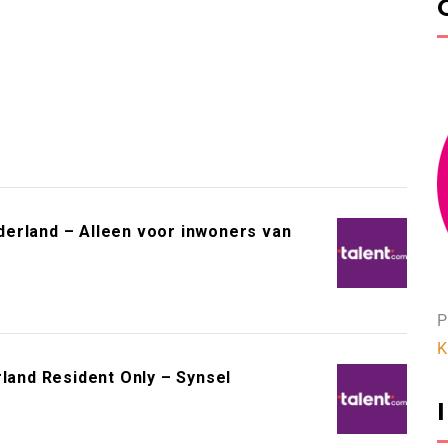
erland – Alleen voor inwoners van
P
K
rland Resident Only – Synsel