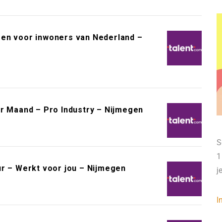
een voor inwoners van Nederland –
er Maand – Pro Industry – Nijmegen
S
1
ur – Werkt voor jou – Nijmegen
j
I