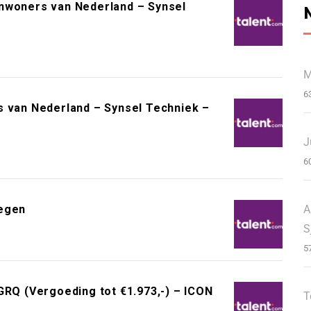
inwoners van Nederland – Synsel
M
6
s van Nederland – Synsel Techniek –
J
6
A
megen
S
5
Q (Vergoeding tot €1.973,-) – ICON
T