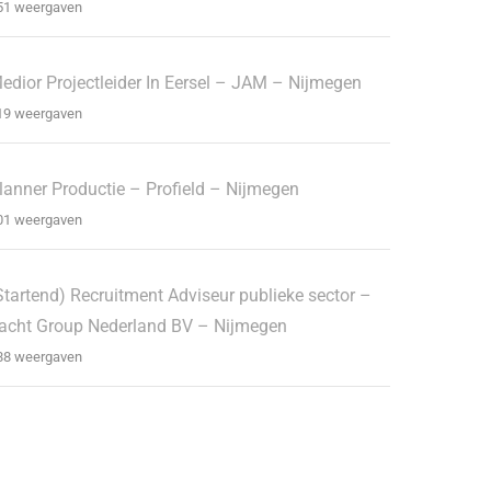
51 weergaven
edior Projectleider In Eersel – JAM – Nijmegen
19 weergaven
lanner Productie – Profield – Nijmegen
01 weergaven
Startend) Recruitment Adviseur publieke sector –
acht Group Nederland BV – Nijmegen
88 weergaven