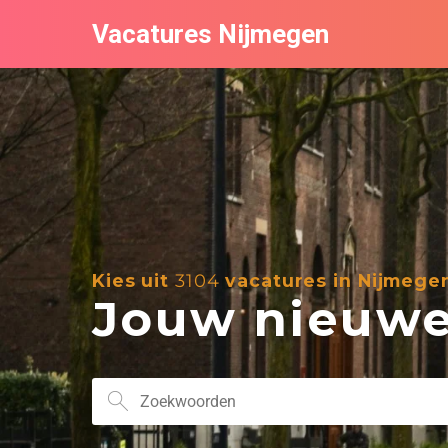
Vacatures Nijmegen
Kies uit
3104
vacatures in Nijmege
Jouw nieuwe 