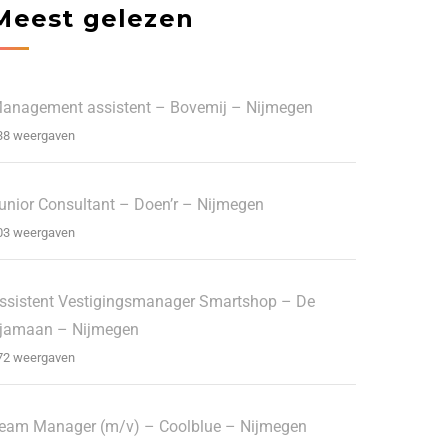
Meest gelezen
anagement assistent – Bovemij – Nijmegen
38 weergaven
unior Consultant – Doen’r – Nijmegen
03 weergaven
ssistent Vestigingsmanager Smartshop – De
jamaan – Nijmegen
72 weergaven
eam Manager (m/v) – Coolblue – Nijmegen