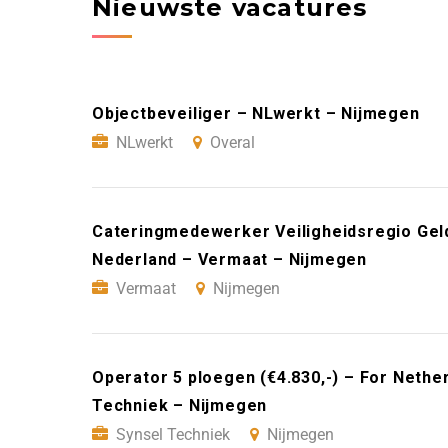
Nieuwste vacatures
Objectbeveiliger – NLwerkt – Nijmegen
NLwerkt
Overal
Cateringmedewerker Veiligheidsregio Geld
Nederland – Vermaat – Nijmegen
Vermaat
Nijmegen
Operator 5 ploegen (€4.830,-) – For Nethe
Techniek – Nijmegen
Synsel Techniek
Nijmegen