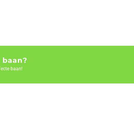
 baan?
fecte baan!