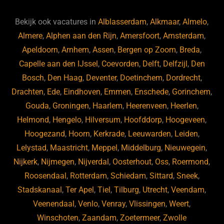
e
s
e
d
b
ky
dI
Bekijk ook vacatures in
Alblasserdam
,
Alkmaar
,
Almelo
,
o
n
Almere
,
Alphen aan den Rijn
,
Amersfoort
,
Amsterdam
,
Apeldoorn
,
Arnhem
,
Assen
,
Bergen op Zoom
,
Breda
,
o
Capelle aan den IJssel
,
Coevorden
,
Delft
,
Delfzijl
,
Den
k
Bosch
,
Den Haag
,
Deventer
,
Doetinchem
,
Dordrecht
,
Drachten
,
Ede
,
Eindhoven
,
Emmen
,
Enschede
,
Gorinchem
,
Gouda
,
Groningen
,
Haarlem
,
Heerenveen
,
Heerlen
,
Helmond
,
Hengelo
,
Hilversum
,
Hoofddorp
,
Hoogeveen
,
Hoogezand
,
Hoorn
,
Kerkrade
,
Leeuwarden
,
Leiden
,
Lelystad
,
Maastricht
,
Meppel
,
Middelburg
,
Nieuwegein
,
Nijkerk
,
Nijmegen
,
Nijverdal
,
Oosterhout
,
Oss
,
Roermond
,
Roosendaal
,
Rotterdam
,
Schiedam
,
Sittard
,
Sneek
,
Stadskanaal
,
Ter Apel
,
Tiel
,
Tilburg
,
Utrecht
,
Veendam
,
Veenendaal
,
Venlo
,
Venray
,
Vlissingen
,
Weert
,
Winschoten
,
Zaandam
,
Zoetermeer
,
Zwolle