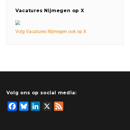
Vacatures Nijmegen op X
Volg Vacatures Nijmegen ook op X
Volg ons op social media:
F
Bl
Li
X
F
a
u
n
e
c
e
k
e