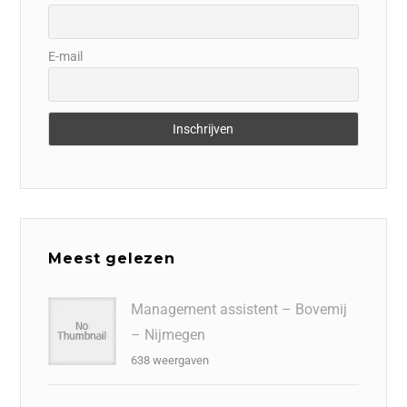
E-mail
Meest gelezen
Management assistent – Bovemij
– Nijmegen
638 weergaven