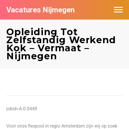
Vacatures Nijmegen
Vacatures per bedrijf
Opleiding Tot
De populairste vacatures in Nijmegen
Zelfstandig Werkend
Kok – Vermaat –
Nieuwsbrief feed
Nijmegen
jobid=A.0.0448
Voor onze flexpool in regio Amsterdam zijn wij op zoek