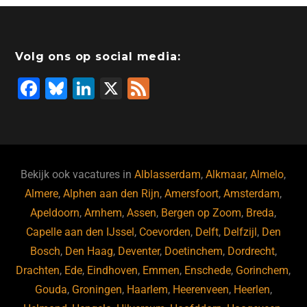
Volg ons op social media:
F
Bl
Li
X
F
a
u
n
e
c
e
k
e
e
s
e
d
b
ky
dI
Bekijk ook vacatures in
Alblasserdam
,
Alkmaar
,
Almelo
,
o
n
Almere
,
Alphen aan den Rijn
,
Amersfoort
,
Amsterdam
,
Apeldoorn
,
Arnhem
,
Assen
,
Bergen op Zoom
,
Breda
,
o
Capelle aan den IJssel
,
Coevorden
,
Delft
,
Delfzijl
,
Den
k
Bosch
,
Den Haag
,
Deventer
,
Doetinchem
,
Dordrecht
,
Drachten
,
Ede
,
Eindhoven
,
Emmen
,
Enschede
,
Gorinchem
,
Gouda
,
Groningen
,
Haarlem
,
Heerenveen
,
Heerlen
,