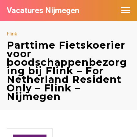
Vacatures Nijmegen
Vacatures per bedrijf
Flink
De populairste vacatures in Nijmegen
Parttime Fietskoerier
voor
Nieuwsbrief feed
boodschappenbezorg
ing bij Flink – For
Netherland Resident
Only – Flink –
Nijmegen