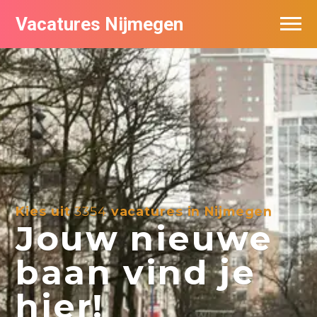
Vacatures Nijmegen
Vacatures per bedrijf
De populairste vacatures in Nijmegen
Nieuwsbrief feed
Kies uit
3354
vacatures in Nijmegen
Jouw nieuwe
baan vind je
hier!