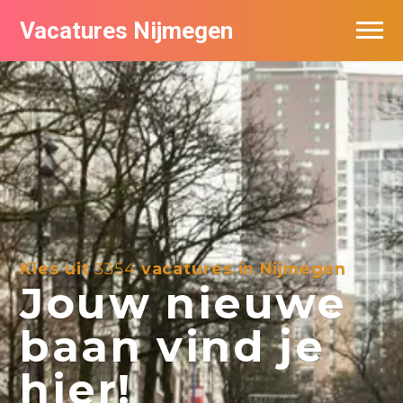
Vacatures Nijmegen
Vacatures per bedrijf
De populairste vacatures in Nijmegen
Nieuwsbrief feed
Kies uit
3354
vacatures in Nijmegen
Jouw nieuwe
baan vind je
hier!