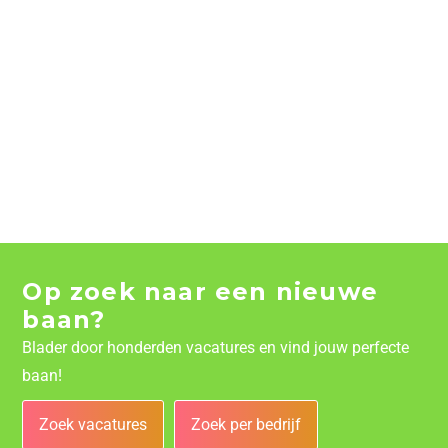
Op zoek naar een nieuwe
baan?
Blader door honderden vacatures en vind jouw perfecte
baan!
Zoek vacatures
Zoek per bedrijf