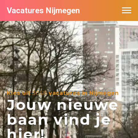
Vacatures Nijmegen
Vacatures per bedrijf
De populairste vacatures in Nijmegen
Nieuwsbrief feed
Kies uit
3058
vacatures in Nijmegen
Jouw nieuwe
baan vind je
hier!