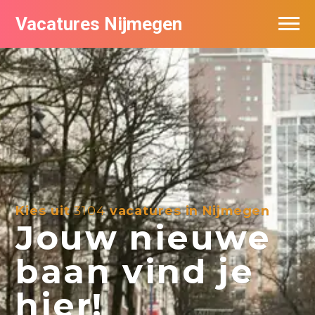
Vacatures Nijmegen
Vacatures per bedrijf
De populairste vacatures in Nijmegen
Nieuwsbrief feed
Kies uit
3104
vacatures in Nijmegen
Jouw nieuwe
baan vind je
hier!