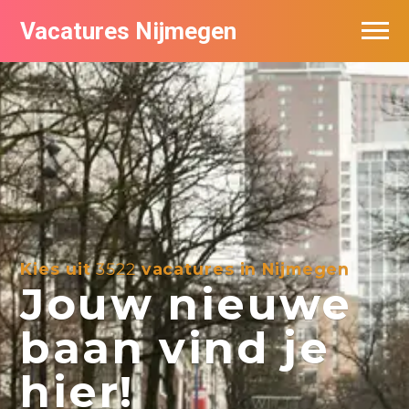
Vacatures Nijmegen
Vacatures per bedrijf
De populairste vacatures in Nijmegen
Nieuwsbrief feed
Kies uit
3522
vacatures in Nijmegen
Jouw nieuwe
baan vind je
hier!