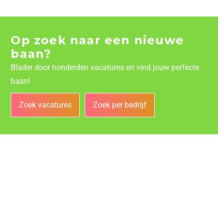
Op zoek naar een nieuwe
baan?
Blader door honderden vacatures en vind jouw perfecte
baan!
Zoek vacatures
Zoek per bedrijf