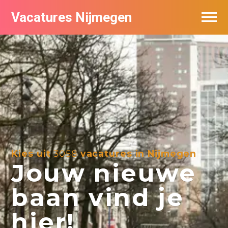
Vacatures Nijmegen
Vacatures per bedrijf
De populairste vacatures in Nijmegen
Nieuwsbrief feed
Kies uit
3058
vacatures in Nijmegen
Jouw nieuwe
baan vind je
hier!