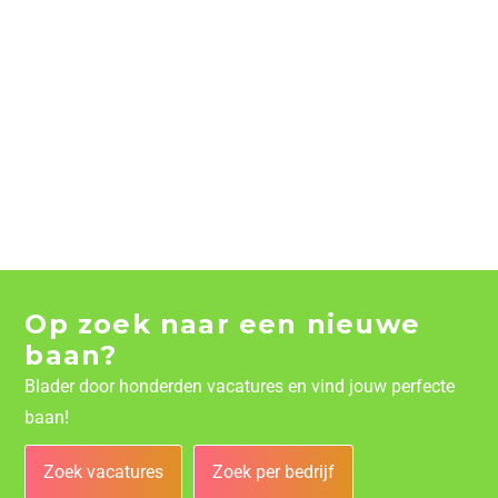
Op zoek naar een nieuwe
baan?
Blader door honderden vacatures en vind jouw perfecte
baan!
Zoek vacatures
Zoek per bedrijf