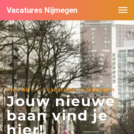
Vacatures Nijmegen
Vacatures per bedrijf
De populairste vacatures in Nijmegen
Nieuwsbrief feed
Kies uit
3104
vacatures in Nijmegen
Jouw nieuwe
baan vind je
hier!