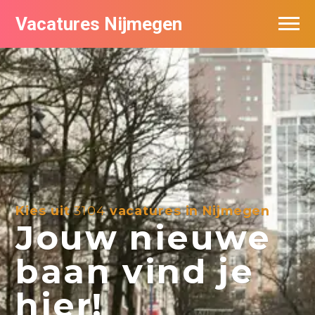
Vacatures Nijmegen
Vacatures per bedrijf
De populairste vacatures in Nijmegen
Nieuwsbrief feed
Kies uit
3104
vacatures in Nijmegen
Jouw nieuwe
baan vind je
hier!