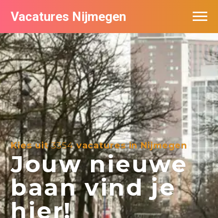
Vacatures Nijmegen
Vacatures per bedrijf
De populairste vacatures in Nijmegen
Nieuwsbrief feed
Kies uit
3354
vacatures in Nijmegen
Jouw nieuwe
baan vind je
hier!