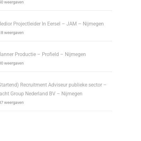
50 weergaven
edior Projectleider In Eersel – JAM – Nijmegen
18 weergaven
lanner Productie – Profield – Nijmegen
00 weergaven
Startend) Recruitment Adviseur publieke sector –
acht Group Nederland BV – Nijmegen
87 weergaven