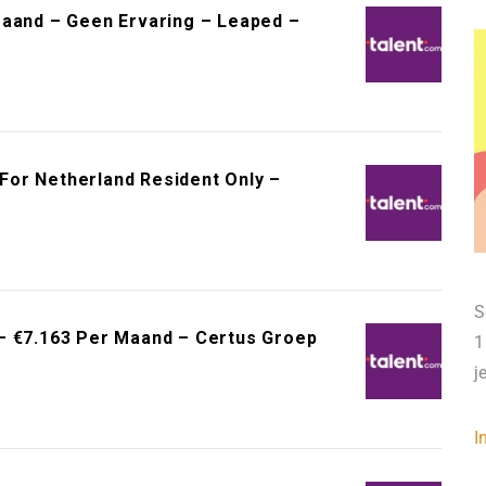
Maand – Geen Ervaring – Leaped –
– For Netherland Resident Only –
S
– €7.163 Per Maand – Certus Groep
1
j
I