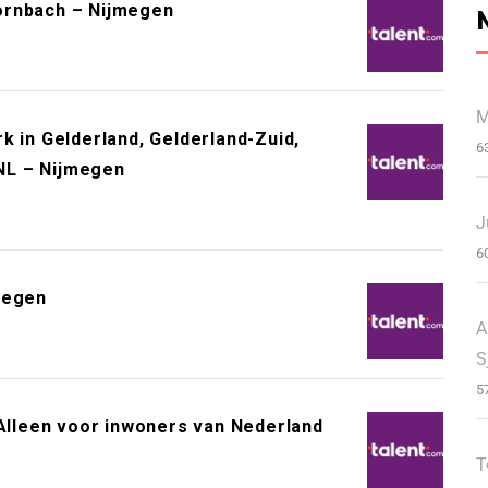
ornbach – Nijmegen
M
k in Gelderland, Gelderland-Zuid,
6
 NL – Nijmegen
J
6
megen
A
S
5
 Alleen voor inwoners van Nederland
T