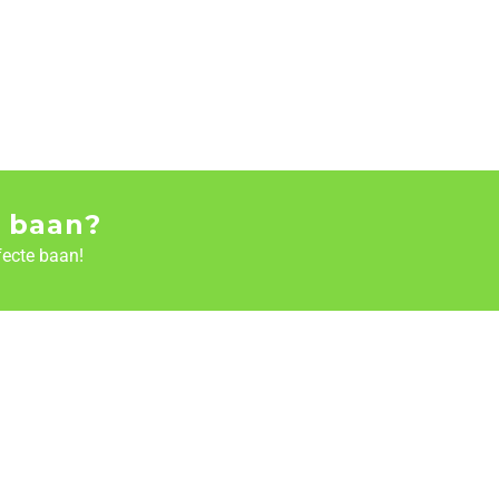
 baan?
fecte baan!