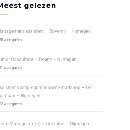
Meest gelezen
anagement assistent – Bovemij – Nijmegen
38 weergaven
unior Consultant – Doen’r – Nijmegen
01 weergaven
ssistent Vestigingsmanager Smartshop – De
jamaan – Nijmegen
72 weergaven
eam Manager (m/v) – Coolblue – Nijmegen