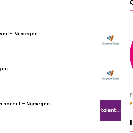
wer – Nijmegen
gen
P
K
ersoneel – Nijmegen