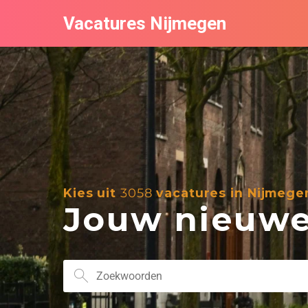
Vacatures Nijmegen
Kies uit
3058
vacatures in Nijmege
Jouw nieuwe 