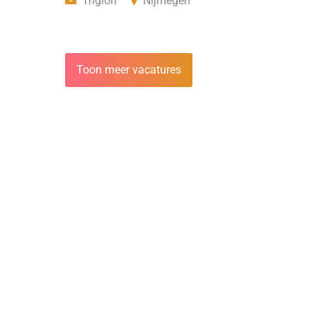
Trigion
Nijmegen
Toon meer vacatures