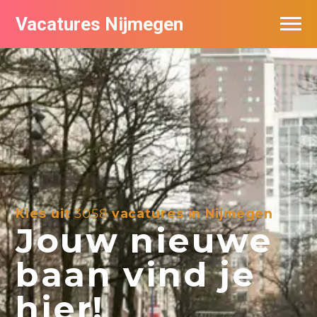
Vacatures Nijmegen
Vacatures per bedrijf
De populairste vacatures in Nijmegen
Nieuwsbrief feed
Kies uit
3058
vacatures in Nijmegen
Jouw nieuwe
baan vind je
hier!