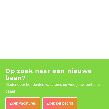
Op zoek naar een nieuwe
baan?
Blader door honderden vacatures en vind jouw perfecte
baan!
Zoek vacatures
Zoek per bedrijf