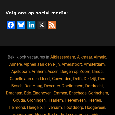
Volg ons op social media:
F
Bl
Li
X
F
a
u
n
e
c
e
k
e
e
s
e
d
b
ky
dI
Bekijk ook vacatures in
Alblasserdam
,
Alkmaar
,
Almelo
,
o
n
Almere
,
Alphen aan den Rijn
,
Amersfoort
,
Amsterdam
,
Apeldoorn
,
Arnhem
,
Assen
,
Bergen op Zoom
,
Breda
,
o
Capelle aan den IJssel
,
Coevorden
,
Delft
,
Delfzijl
,
Den
k
Bosch
,
Den Haag
,
Deventer
,
Doetinchem
,
Dordrecht
,
Drachten
,
Ede
,
Eindhoven
,
Emmen
,
Enschede
,
Gorinchem
,
Gouda
,
Groningen
,
Haarlem
,
Heerenveen
,
Heerlen
,
Helmond
,
Hengelo
,
Hilversum
,
Hoofddorp
,
Hoogeveen
,
Hoogezand
,
Hoorn
,
Kerkrade
,
Leeuwarden
,
Leiden
,