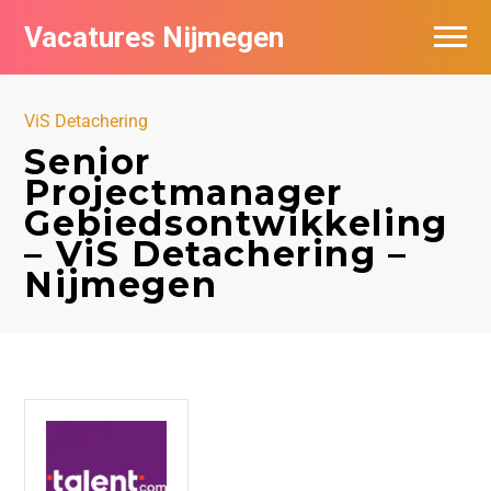
Vacatures Nijmegen
Vacatures per bedrijf
ViS Detachering
De populairste vacatures in Nijmegen
Senior
Projectmanager
Nieuwsbrief feed
Gebiedsontwikkeling
– ViS Detachering –
Nijmegen