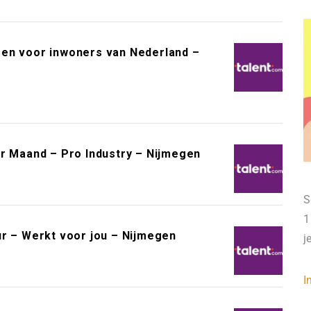
een voor inwoners van Nederland –
er Maand – Pro Industry – Nijmegen
S
1
ur – Werkt voor jou – Nijmegen
j
I