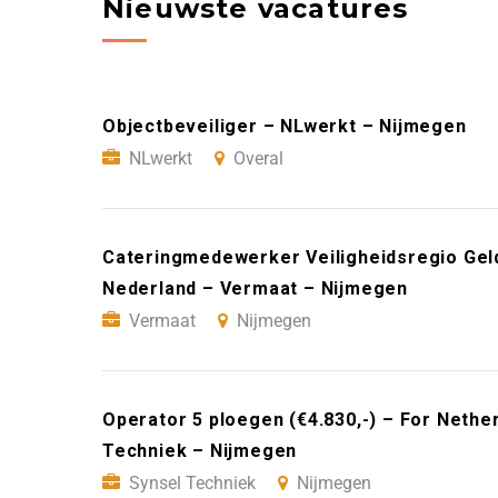
Nieuwste vacatures
Objectbeveiliger – NLwerkt – Nijmegen
NLwerkt
Overal
Cateringmedewerker Veiligheidsregio Geld
Nederland – Vermaat – Nijmegen
Vermaat
Nijmegen
Operator 5 ploegen (€4.830,-) – For Nethe
Techniek – Nijmegen
Synsel Techniek
Nijmegen