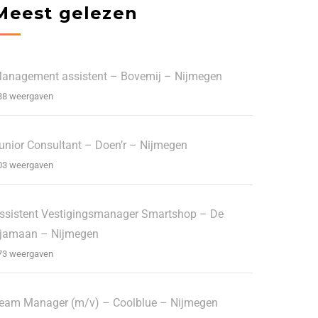
Meest gelezen
anagement assistent – Bovemij – Nijmegen
38 weergaven
unior Consultant – Doen’r – Nijmegen
03 weergaven
ssistent Vestigingsmanager Smartshop – De
jamaan – Nijmegen
73 weergaven
eam Manager (m/v) – Coolblue – Nijmegen