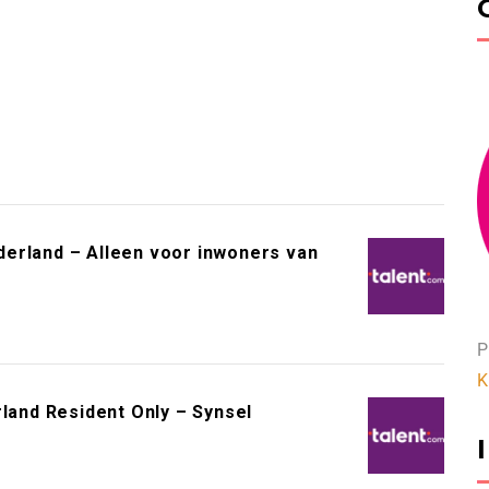
erland – Alleen voor inwoners van
P
K
rland Resident Only – Synsel