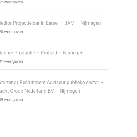
52 weergaven
edior Projectleider In Eersel – JAM – Nijmegen
20 weergaven
lanner Productie – Profield – Nijmegen
01 weergaven
Startend) Recruitment Adviseur publieke sector –
acht Group Nederland BV – Nijmegen
89 weergaven