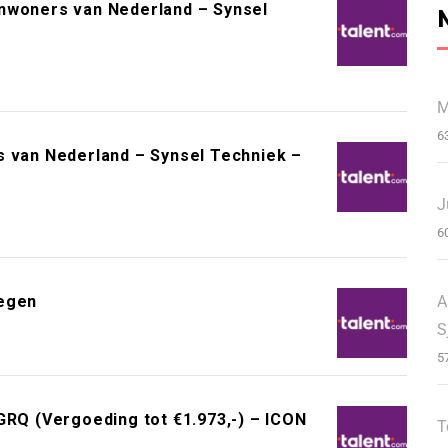
inwoners van Nederland – Synsel
M
6
s van Nederland – Synsel Techniek –
J
6
A
megen
S
5
Q (Vergoeding tot €1.973,-) – ICON
T