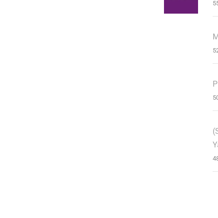
5
M
5
P
5
(
Y
4