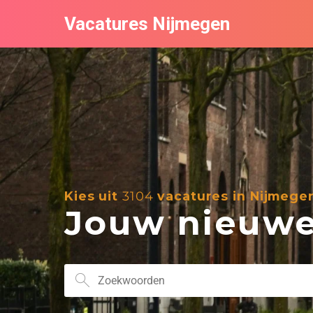
Vacatures Nijmegen
Kies uit
3104
vacatures in Nijmege
Jouw nieuwe 