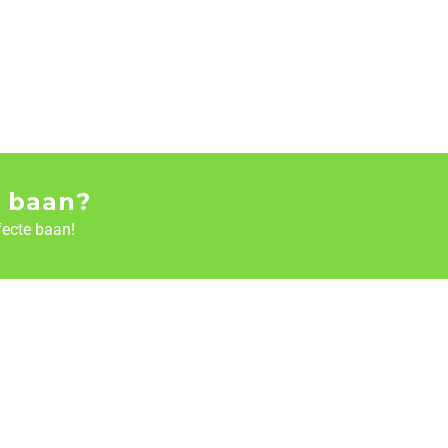
 baan?
fecte baan!