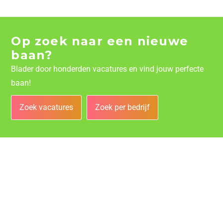
Op zoek naar een nieuwe
baan?
Blader door honderden vacatures en vind jouw perfecte
baan!
Zoek vacatures
Zoek per bedrijf