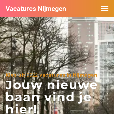
Vacatures Nijmegen
Vacatures per bedrijf
De populairste vacatures in Nijmegen
Nieuwsbrief feed
Kies uit
3522
vacatures in Nijmegen
Jouw nieuwe
baan vind je
hier!