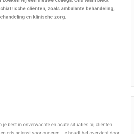
 zoeken wij een nieuwe collega. Ons team biedt
hiatrische cliënten, zoals ambulante behandeling,
ehandeling en klinische zorg.
 je best in onverwachte en acute situaties bij cliënten
- en crisisdienst voor ouderen. Je houdt het overzicht door