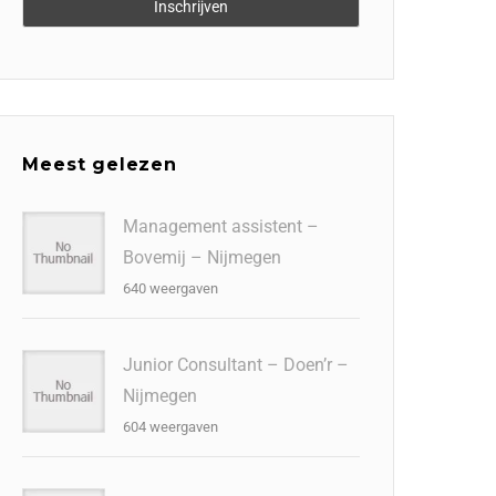
Meest gelezen
Management assistent –
Bovemij – Nijmegen
640 weergaven
Junior Consultant – Doen’r –
Nijmegen
604 weergaven