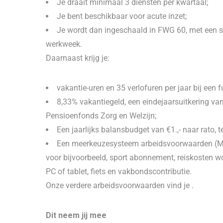
Je draait minimaal 3 diensten per kwartaal;
Je bent beschikbaar voor acute inzet;
Je wordt dan ingeschaald in FWG 60, met een sal
werkweek.
Daarnaast krijg je:
vakantie-uren en 35 verlofuren per jaar bij een 
8,33% vakantiegeld, een eindejaarsuitkering va
Pensioenfonds Zorg en Welzijn;
Een jaarlijks balansbudget van €1.,- naar rato, t
Een meerkeuzesysteem arbeidsvoorwaarden (MKA
voor bijvoorbeeld, sport abonnement, reiskosten wo
PC of tablet, fiets en vakbondscontributie.
Onze verdere arbeidsvoorwaarden vind je .
Dit neem jij mee