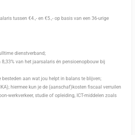
aris tussen €4.,- en €5.,- op basis van een 36-urige
fulltime dienstverband;
n 8,33% van het jaarsalaris én pensioenopbouw bij
e besteden aan wat jou helpt in balans te blijven;
); hiermee kun je de (aanschaf)kosten fiscaal verruilen
on-werkverkeer, studie of opleiding, ICT-middelen zoals