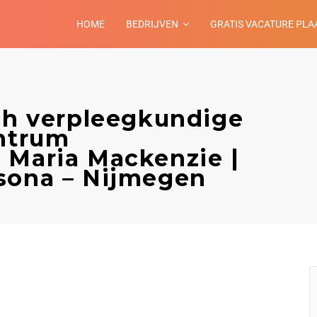
HOME
BEDRIJVEN
GRATIS VACATURE PLA
sch verpleegkundige
entrum
 Maria Mackenzie |
sona – Nijmegen