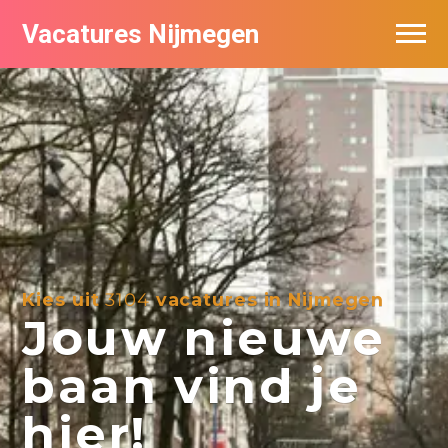
Vacatures Nijmegen
Vacatures per bedrijf
De populairste vacatures in Nijmegen
Nieuwsbrief feed
Kies uit
3104
vacatures in Nijmegen
Jouw nieuwe
baan vind je
hier!