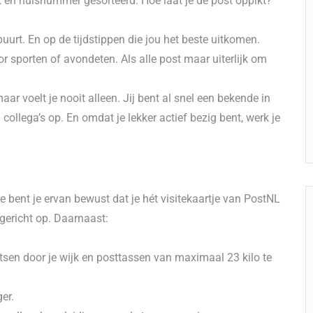
raat en huisnummer gesorteerd. Hoe laat je de post oppikt?
 buurt. En op de tijdstippen die jou het beste uitkomen.
or sporten of avondeten. Als alle post maar uiterlijk om
aar voelt je nooit alleen. Jij bent al snel een bekende in
ollega’s op. En omdat je lekker actief bezig bent, werk je
 bent je ervan bewust dat je hét visitekaartje van PostNL
tgericht op. Daarnaast:
etsen door je wijk en posttassen van maximaal 23 kilo te
er.