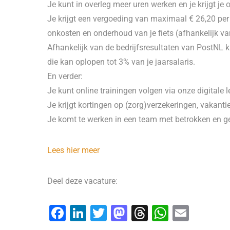
Je kunt in overleg meer uren werken en je krijgt je 
Je krijgt een vergoeding van maximaal € 26,20 pe
onkosten en onderhoud van je fiets (afhankelijk van
Afhankelijk van de bedrijfsresultaten van PostNL kan
die kan oplopen tot 3% van je jaarsalaris.
En verder:
Je kunt online trainingen volgen via onze digitale
Je krijgt kortingen op (zorg)verzekeringen, vakantie
Je komt te werken in een team met betrokken en gez
Lees hier meer
Deel deze vacature:
F
Li
T
M
T
W
E
a
n
wi
a
hr
h
m