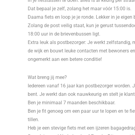
in je fietstassen te doen: alles is al keurig per st
Dat bepaal je zelf, zolang het maar vóór 15:00 is.
Daarna fiets en loop je je ronde. Lekker in je eigen
Zolang de post veilig staat, kun je gerust tussendo
18:00 uur in de brievenbussen ligt.
Extra leuk als postbezorger: Je werkt zelfstandig, m
de wijk en bouwt leuke contacten met bewoners en c
ongemerkt aan een betere conditie!
Wat breng jij mee?
Iedereen vanaf 16 jaar kan postbezorger worden. Je
bent. Je werkt dan ook nauwkeurig en stelt je klan
Ben je minimaal 7 maanden beschikbaar.
Ben je fit genoeg om een paar uur te lopen en te fi
tillen.
Heb je een stevige fiets met een ijzeren bagagedrag