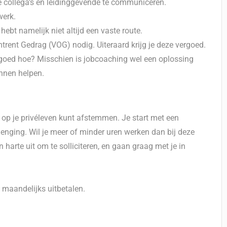
e collega’s en leidinggevende te communiceren.
werk.
hebt namelijk niet altijd een vaste route.
mtrent Gedrag (VOG) nodig. Uiteraard krijg je deze vergoed.
o goed hoe? Misschien is jobcoaching wel een oplossing
unnen helpen.
 op je privéleven kunt afstemmen. Je start met een
enging. Wil je meer of minder uren werken dan bij deze
harte uit om te solliciteren, en gaan graag met je in
e maandelijks uitbetalen.